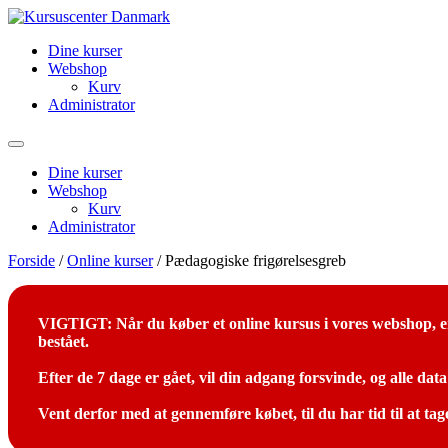
Videre
til
Dine kurser
indhold
Webshop
Kurv
Administrator
Dine kurser
Webshop
Kurv
Administrator
Forside
/
Online kurser
/ Pædagogiske frigørelsesgreb