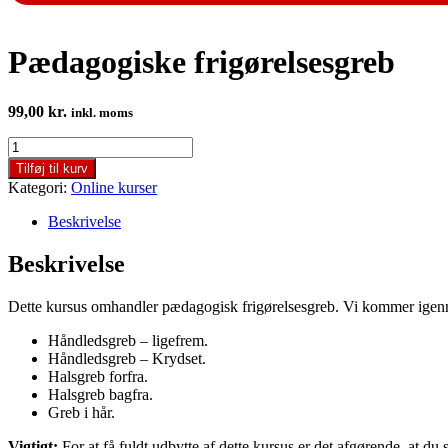
Pædagogiske frigørelsesgreb
99,00
kr.
inkl. moms
Pædagogiske
frigørelsesgreb
Tilføj til kurv
antal
Kategori:
Online kurser
Beskrivelse
Beskrivelse
Dette kursus omhandler pædagogisk frigørelsesgreb. Vi kommer igen
Håndledsgreb – ligefrem.
Håndledsgreb – Krydset.
Halsgreb forfra.
Halsgreb bagfra.
Greb i hår.
Vigtigt:
For at få fuldt udbytte af dette kursus er det afgørende, at du 