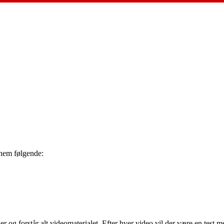
nem følgende:
ser og forstår alt videomaterialet. Efter hver video vil der være en test