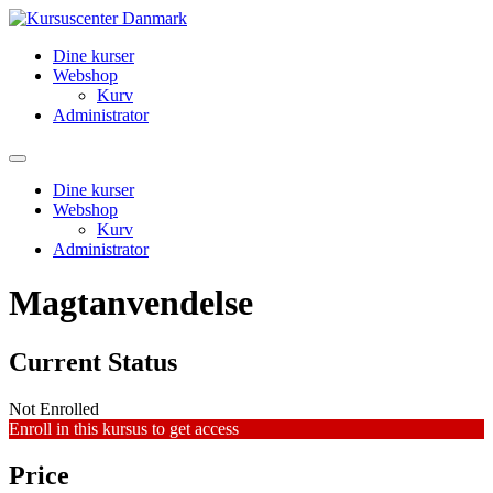
Videre
til
Dine kurser
indhold
Webshop
Kurv
Administrator
Dine kurser
Webshop
Kurv
Administrator
Magtanvendelse
Current Status
Not Enrolled
Enroll in this kursus to get access
Price