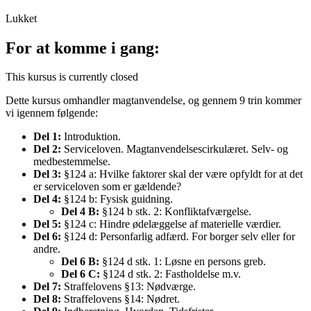
Lukket
For at komme i gang:
This kursus is currently closed
Dette kursus omhandler magtanvendelse, og gennem 9 trin kommer
vi igennem følgende:
Del 1:
Introduktion.
Del 2:
Serviceloven. Magtanvendelsescirkulæret. Selv- og
medbestemmelse.
Del 3:
§124 a: Hvilke faktorer skal der være opfyldt for at det
er serviceloven som er gældende?
Del 4:
§124 b: Fysisk guidning.
Del 4 B:
§124 b stk. 2: Konfliktafværgelse.
Del 5:
§124 c: Hindre ødelæggelse af materielle værdier.
Del 6:
§124 d: Personfarlig adfærd. For borger selv eller for
andre.
Del 6 B:
§124 d stk. 1: Løsne en persons greb.
Del 6 C:
§124 d stk. 2: Fastholdelse m.v.
Del 7:
Straffelovens §13: Nødværge.
Del 8:
Straffelovens §14: Nødret.