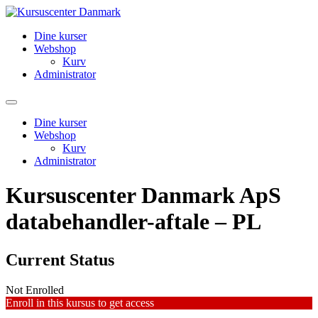
Videre
til
Dine kurser
indhold
Webshop
Kurv
Administrator
Dine kurser
Webshop
Kurv
Administrator
Kursuscenter Danmark ApS
databehandler-aftale – PL
Current Status
Not Enrolled
Enroll in this kursus to get access